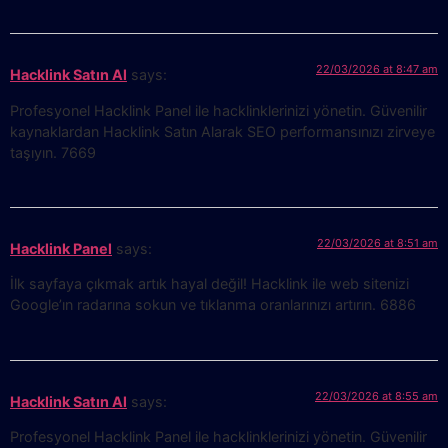
22/03/2026 at 8:47 am
Hacklink Satın Al
says:
Profesyonel Hacklink Panel ile hacklinklerinizi yönetin. Güvenilir
kaynaklardan Hacklink Satın Alarak SEO performansınızı zirveye
taşıyın. 7669
22/03/2026 at 8:51 am
Hacklink Panel
says:
İlk sayfaya çıkmak artık hayal değil! Hacklink ile web sitenizi
Google’ın radarına sokun ve tıklanma oranlarınızı artırın. 6886
22/03/2026 at 8:55 am
Hacklink Satın Al
says:
Profesyonel Hacklink Panel ile hacklinklerinizi yönetin. Güvenilir