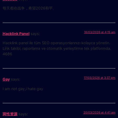
每天都在战争，希望2026和平.
16/03/2026 at 4:15 am
Hacklink Panel
says:
Hacklink panel ile tüm SEO operasyonlarınızı kolayca yönetin.
Link takibi, raporlama ve otomatik yerleştirme tek platformda.
4686
17/03/2026 at 3:37 pm
Gay
says:
I am not gay,i hate gay
20/03/2026 at 4:41 am
两性资源
says: