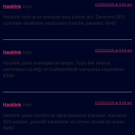
22/03/2026 at 9:50 am
Hacklink
says:
Hacklink satın al ve sonuçları kısa sürede gör. Deneyimli SEO
uzmanları tarafından oluşturulan özel link paketleri. 4648
22/03/2026 at 9:54 am
Hacklink
says:
Hacklink panel avantajları ile tanışın. Toplu link ekleme,
zamanlayıcı özelliği ve özelleştirilebilir kampanya seçenekleri.
8344
22/03/2026 at 9:58 am
Hacklink
says:
Hacklink panel çözümü ile dijital başarınızı planlayın. Kapsamlı
SEO araçları, güvenilir backlinkler ve uzman destek bir arada.
8980