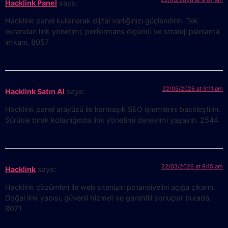
22/03/2026 at 9:07 am
Hacklink Panel
says:
Hacklink panel kullanarak dijital varlığınızı güçlendirin. Tek
ekrandan link yönetimi, performans ölçümü ve strateji planlama
imkanı. 8057
22/03/2026 at 9:11 am
Hacklink Satın Al
says:
Hacklink panel arayüzü ile karmaşık SEO işlemlerini basitleştirin.
Sürükle bırak kolaylığında link yönetimi deneyimi yaşayın. 2544
22/03/2026 at 9:15 am
Hacklink
says:
Hacklink çözümleri ile web sitenizin potansiyelini açığa çıkarın.
Doğal link yapısı, güvenli hizmet ve garantili sonuçlar burada.
8071