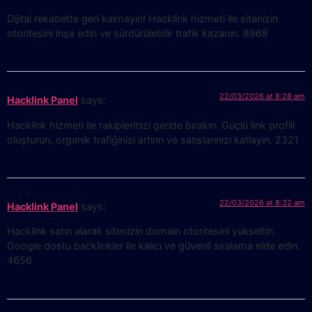
Dijital rekabette geri kalmayın! Hacklink hizmeti ile sitenizin
otoritesini inşa edin ve sürdürülebilir trafik kazanın. 8968
22/03/2026 at 8:28 am
Hacklink Panel
says:
Hacklink hizmeti ile rakiplerinizi geride bırakın. Güçlü link profili
oluşturun, organik trafiğinizi artırın ve satışlarınızı katlayın. 2321
22/03/2026 at 8:32 am
Hacklink Panel
says:
Hacklink satın alarak sitenizin domain otoritesini yükseltin.
Google dostu backlinkler ile kalıcı ve güvenli sıralama elde edin.
4656