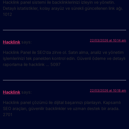
Hacklink panel sistemi ile backlinklerinizi izleyin ve yönetin.
Detaylı istatistikler, kolay arayüz ve sürekli güncellenen link ağı.
1012
22/03/2026 at 10:14 am
Hacklink
says:
Hacklink Panel ile SEO’da zirve ol. Satın alma, analiz ve yönetim
işlemlerinizi tek panelden kontrol edin. Güvenli ödeme ve detaylı
raporlama ile hacklink … 5097
22/03/2026 at 10:18 am
Hacklink
says:
Hacklink panel çözümü ile dijital başarınızı planlayın. Kapsamlı
SEO araçları, güvenilir backlinkler ve uzman destek bir arada.
2701