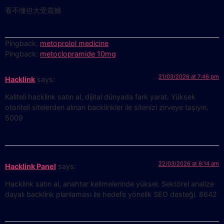
看不懂但大受震撼
Pingback:
metoprolol medicine
Pingback:
metoclopramide 10mg
21/03/2026 at 7:46 pm
Hacklink
says:
Kaliteli hacklink satın al, dijital dünyada fark yarat. Yüksek
otoriteli sitelerden alınan backlinkler ile sitenizi zirveye taşıyın.
5009
22/03/2026 at 6:14 am
Hacklink Panel
says:
Hacklink satın al, anahtar kelimelerinde yüksel. Sektörel analize
dayalı backlink planlaması ile hedefe yönelik SEO desteği. 8642