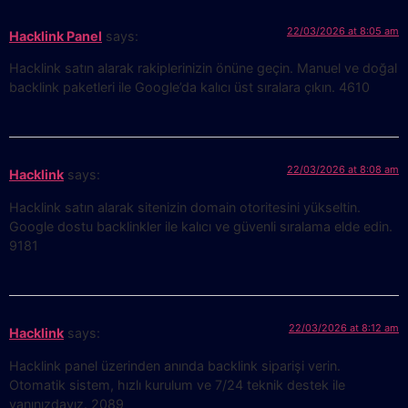
22/03/2026 at 8:05 am
Hacklink Panel
says:
Hacklink satın alarak rakiplerinizin önüne geçin. Manuel ve doğal
backlink paketleri ile Google’da kalıcı üst sıralara çıkın. 4610
22/03/2026 at 8:08 am
Hacklink
says:
Hacklink satın alarak sitenizin domain otoritesini yükseltin.
Google dostu backlinkler ile kalıcı ve güvenli sıralama elde edin.
9181
22/03/2026 at 8:12 am
Hacklink
says:
Hacklink panel üzerinden anında backlink siparişi verin.
Otomatik sistem, hızlı kurulum ve 7/24 teknik destek ile
yanınızdayız. 2089