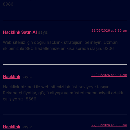
8986
22/03/2026 at 6:30 am
Hacklink Satın Al
says:
Web siteniz için doğru hacklink stratejisini belirleyin. Uzman
ekibimiz ile SEO hedeflerinize en kısa sürede ulaşın. 6206
22/03/2026 at 6:34 am
Hacklink
says:
Hacklink hizmeti ile web sitenizi bir üst seviyeye taşıyın.
Rekabetçi fiyatlar, güçlü altyapı ve müşteri memnuniyeti odaklı
çalışıyoruz. 5566
22/03/2026 at 6:38 am
Hacklink
says: