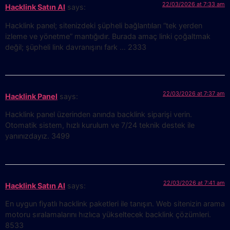
22/03/2026 at 7:33 am
Hacklink Satın Al
says:
Hacklink panel; sitenizdeki şüpheli bağlantıları “tek yerden
izleme ve yönetme” mantığıdır. Burada amaç linki çoğaltmak
değil; şüpheli link davranışını fark … 2333
22/03/2026 at 7:37 am
Hacklink Panel
says:
Hacklink panel üzerinden anında backlink siparişi verin.
Otomatik sistem, hızlı kurulum ve 7/24 teknik destek ile
yanınızdayız. 3499
22/03/2026 at 7:41 am
Hacklink Satın Al
says:
En uygun fiyatlı hacklink paketleri ile tanışın. Web sitenizin arama
motoru sıralamalarını hızlıca yükseltecek backlink çözümleri.
8533