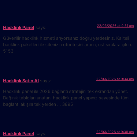
22/03/2026 at 9:31 am
Hacklink Panel
says:
Güvenilir hacklink hizmeti arıyorsanız doğru yerdesiniz. Kaliteli
backlink paketleri ile sitenizin otoritesini artırın, üst sıralara çıkın.
5153
22/03/2026 at 9:34 am
Hacklink Satın Al
says:
Hacklink panel ile 2026 bağlantı stratejini tek ekrandan yönet.
Dağınık tabloları unutun. hacklink panel yapınız sayesinde tüm
bağlantı akışını tek yerden … 3895
22/03/2026 at 9:38 am
Hacklink Panel
says: