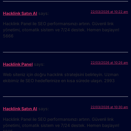
22/03/2026 at 10:22 am
Hacklink Satın Al
says:
Hacklink Panel ile SEO performansınızı artırın. Güvenli link
yönetimi, otomatik sistem ve 7/24 destek. Hemen başlayın!
5666
22/03/2026 at 10:26 am
Hacklink Panel
says:
Web siteniz için doğru hacklink stratejisini belirleyin. Uzman
ekibimiz ile SEO hedeflerinize en kısa sürede ulaşın. 2993
22/03/2026 at 10:30 am
Hacklink Satın Al
says:
Hacklink Panel ile SEO performansınızı artırın. Güvenli link
yönetimi, otomatik sistem ve 7/24 destek. Hemen başlayın!