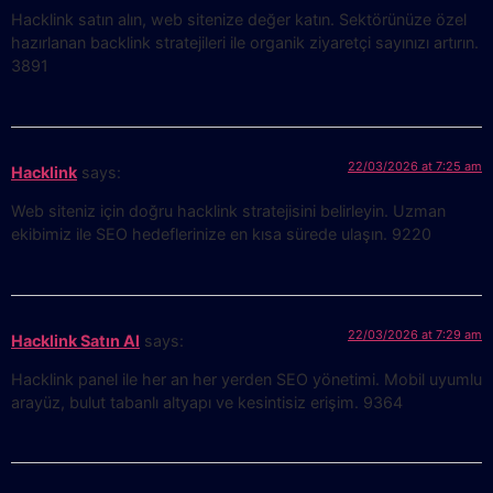
Hacklink satın alın, web sitenize değer katın. Sektörünüze özel
hazırlanan backlink stratejileri ile organik ziyaretçi sayınızı artırın.
3891
22/03/2026 at 7:25 am
Hacklink
says:
Web siteniz için doğru hacklink stratejisini belirleyin. Uzman
ekibimiz ile SEO hedeflerinize en kısa sürede ulaşın. 9220
22/03/2026 at 7:29 am
Hacklink Satın Al
says:
Hacklink panel ile her an her yerden SEO yönetimi. Mobil uyumlu
arayüz, bulut tabanlı altyapı ve kesintisiz erişim. 9364