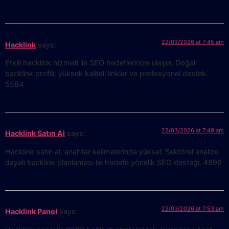
22/03/2026 at 7:45 am
Hacklink
says:
Etkili hacklink hizmeti ile SEO hedeflerinize ulaşın. Doğal
backlink profili, yüksek kaliteli linkler ve profesyonel destek.
5584
22/03/2026 at 7:49 am
Hacklink Satın Al
says:
Hacklink satın al, anahtar kelimelerinde yüksel. Sektörel analize
dayalı backlink planlaması ile hedefe yönelik SEO desteği. 4896
22/03/2026 at 7:53 am
Hacklink Panel
says: