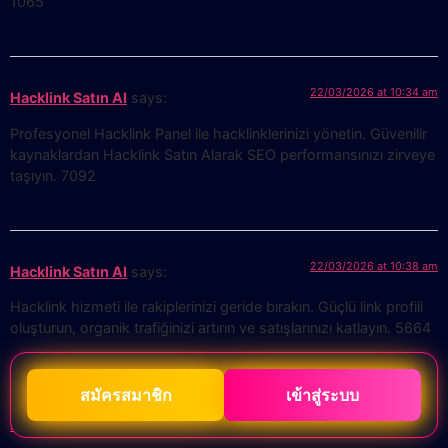
1065
22/03/2026 at 10:34 am
Hacklink Satın Al
says:
Profesyonel Hacklink Panel ile hacklinklerinizi yönetin. Güvenilir
kaynaklardan Hacklink Satın Alarak SEO performansınızı zirveye
taşıyın. 7092
22/03/2026 at 10:38 am
Hacklink Satın Al
says:
Hacklink hizmeti ile rakiplerinizi geride bırakın. Güçlü link profili
oluşturun, organik trafiğinizi artırın ve satışlarınızı katlayın. 5664
สมัครสมาชิก
เข้าสู่ระบบ
22/03/2026 at 10:42 am
Hacklink Panel
says: