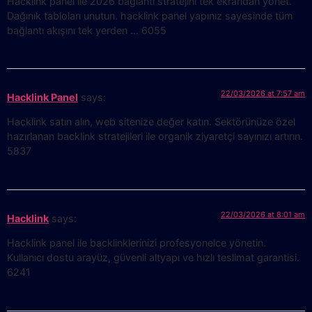
Hacklink panel ile 2026 bağlantı stratejini tek ekrandan yönet.
Dağınık tabloları unutun. hacklink panel yapınız sayesinde tüm
bağlantı akışını tek yerden … 6055
22/03/2026 at 7:57 am
Hacklink Panel
says:
Hacklink satın alın, web sitenize değer katın. Sektörünüze özel
hazırlanan backlink stratejileri ile organik ziyaretçi sayınızı artırın.
5837
22/03/2026 at 8:01 am
Hacklink
says:
Hacklink panel ile backlinklerinizi profesyonelce yönetin.
Kullanıcı dostu arayüz, güvenli altyapı ve hızlı teslimat garantisi.
6241