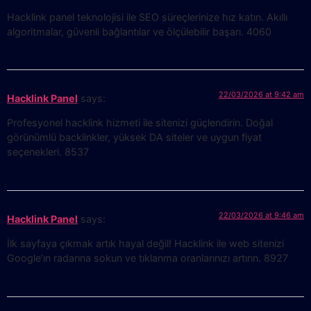
Hacklink panel teknolojisi ile SEO süreçlerinize hız katın. Akıllı
algoritmalar, güvenli bağlantılar ve ölçülebilir başarı. 4060
22/03/2026 at 9:42 am
Hacklink Panel
says:
Profesyonel hacklink hizmeti ile sitenizi güçlendirin. Doğal
görünümlü backlinkler, yüksek DA siteler ve uygun fiyat
seçenekleri. 8537
22/03/2026 at 9:46 am
Hacklink Panel
says:
İlk sayfaya çıkmak artık hayal değil! Hacklink ile web sitenizi
Google’ın radarına sokun ve tıklanma oranlarınızı artırın. 8927