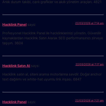
Anlık durum takibi, canlı grafikler ve akıllı yönetim araçları. 4621
22/03/2026 at 7:14 am
Hacklink Panel
says:
Profesyonel Hacklink Panel ile hacklinklerinizi yönetin. Güvenilir
kaynaklardan Hacklink Satın Alarak SEO performansınızı zirveye
taşıyın. 3604
22/03/2026 at 7:17 am
Hacklink Satın Al
says:
Hacklink satın al, siteni arama motorlarına sevdir. Doğal anchor
text dağılımı ve white-hat uyumlu link inşası. 6847
22/03/2026 at 7:21 am
Hacklink Panel
says: