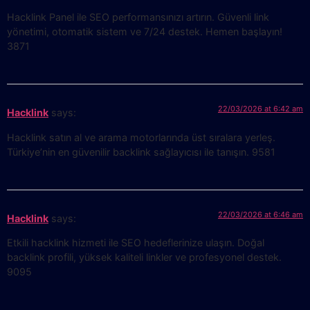
Hacklink Panel ile SEO performansınızı artırın. Güvenli link
yönetimi, otomatik sistem ve 7/24 destek. Hemen başlayın!
3871
22/03/2026 at 6:42 am
Hacklink
says:
Hacklink satın al ve arama motorlarında üst sıralara yerleş.
Türkiye’nin en güvenilir backlink sağlayıcısı ile tanışın. 9581
22/03/2026 at 6:46 am
Hacklink
says:
Etkili hacklink hizmeti ile SEO hedeflerinize ulaşın. Doğal
backlink profili, yüksek kaliteli linkler ve profesyonel destek.
9095