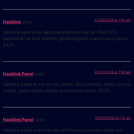
22/03/2026 at 7:02 am
Hacklink
says:
Hacklink satın al ve dijital pazarlamada öne çık. Etkili SEO
backlinkleri ile web sitenizin görünürlüğünü maksimuma çıkarın.
5329
22/03/2026 at 7:06 am
Hacklink Panel
says:
Hacklink panel ile her an her yerden SEO yönetimi. Mobil uyumlu
arayüz, bulut tabanlı altyapı ve kesintisiz erişim. 8526
22/03/2026 at 7:10 am
Hacklink Panel
says:
Hacklink panel erişimi ile link portföyünüzü kontrol altına alın.