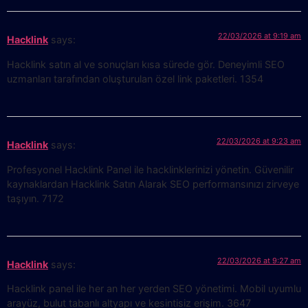
22/03/2026 at 9:19 am
Hacklink
says:
Hacklink satın al ve sonuçları kısa sürede gör. Deneyimli SEO
uzmanları tarafından oluşturulan özel link paketleri. 1354
22/03/2026 at 9:23 am
Hacklink
says:
Profesyonel Hacklink Panel ile hacklinklerinizi yönetin. Güvenilir
kaynaklardan Hacklink Satın Alarak SEO performansınızı zirveye
taşıyın. 7172
22/03/2026 at 9:27 am
Hacklink
says:
Hacklink panel ile her an her yerden SEO yönetimi. Mobil uyumlu
arayüz, bulut tabanlı altyapı ve kesintisiz erişim. 3647