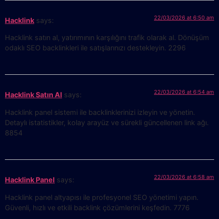
22/03/2026 at 6:50 am
Hacklink
says:
Hacklink satın al, yatırımının karşılığını trafik olarak al. Dönüşüm
odaklı SEO backlinkleri ile satışlarınızı destekleyin. 2296
22/03/2026 at 6:54 am
Hacklink Satın Al
says:
Hacklink panel sistemi ile backlinklerinizi izleyin ve yönetin.
Detaylı istatistikler, kolay arayüz ve sürekli güncellenen link ağı.
8854
22/03/2026 at 6:58 am
Hacklink Panel
says:
Hacklink panel altyapısı ile profesyonel SEO yönetimi yapın.
Güvenli, hızlı ve etkili backlink çözümlerini keşfedin. 7776