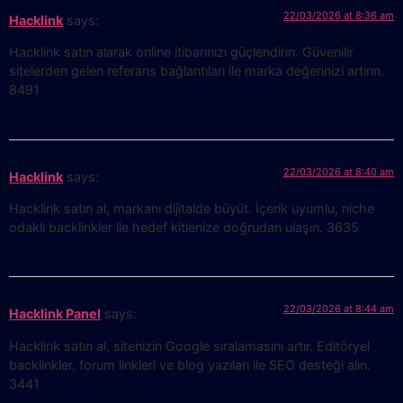
22/03/2026 at 8:36 am
Hacklink
says:
Hacklink satın alarak online itibarınızı güçlendirin. Güvenilir
sitelerden gelen referans bağlantıları ile marka değerinizi artırın.
8491
22/03/2026 at 8:40 am
Hacklink
says:
Hacklink satın al, markanı dijitalde büyüt. İçerik uyumlu, niche
odaklı backlinkler ile hedef kitlenize doğrudan ulaşın. 3635
22/03/2026 at 8:44 am
Hacklink Panel
says:
Hacklink satın al, sitenizin Google sıralamasını artır. Editöryel
backlinkler, forum linkleri ve blog yazıları ile SEO desteği alın.
3441