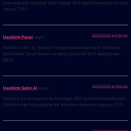
kaynaklardan Hacklink Satın Alarak SEO performansınızı zirveye
taşıyın. 7753
22/03/2026 at 8:59 am
Hacklink Panel
says:
Hacklink satın al, sitenizin Google sıralamasını artır. Editöryel
backlinkler, forum linkleri ve blog yazıları ile SEO desteği alın.
6830
22/03/2026 at 9:03 am
Hacklink Satın Al
says:
Hacklink panel arayüzü ile karmaşık SEO işlemlerini basitleştirin.
Sürükle bırak kolaylığında link yönetimi deneyimi yaşayın. 1141