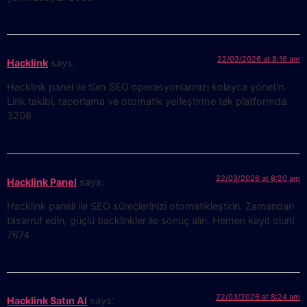
22/03/2026 at 8:16 am
Hacklink
says:
Hacklink panel ile tüm SEO operasyonlarınızı kolayca yönetin.
Link takibi, raporlama ve otomatik yerleştirme tek platformda.
3208
22/03/2026 at 8:20 am
Hacklink Panel
says:
Hacklink paneli ile SEO süreçlerinizi otomatikleştirin. Zamandan
tasarruf edin, güçlü backlinkler ile sonuç alın. Hemen kayıt olun!
7674
22/03/2026 at 8:24 am
Hacklink Satın Al
says: