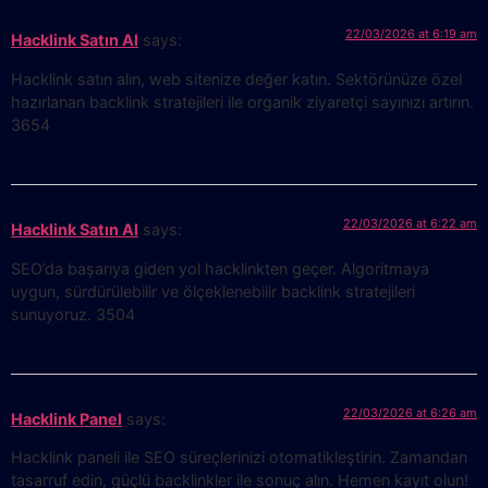
22/03/2026 at 6:19 am
Hacklink Satın Al
says:
Hacklink satın alın, web sitenize değer katın. Sektörünüze özel
hazırlanan backlink stratejileri ile organik ziyaretçi sayınızı artırın.
3654
22/03/2026 at 6:22 am
Hacklink Satın Al
says:
SEO’da başarıya giden yol hacklinkten geçer. Algoritmaya
uygun, sürdürülebilir ve ölçeklenebilir backlink stratejileri
sunuyoruz. 3504
22/03/2026 at 6:26 am
Hacklink Panel
says:
Hacklink paneli ile SEO süreçlerinizi otomatikleştirin. Zamandan
tasarruf edin, güçlü backlinkler ile sonuç alın. Hemen kayıt olun!