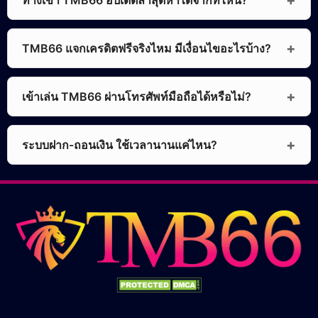
ทางเข้า TMB66 อัปเดตล่าสุดหาได้จากที่ไหน?
TMB66 แจกเครดิตฟรีจริงไหม มีเงื่อนไขอะไรบ้าง?
เข้าเล่น TMB66 ผ่านโทรศัพท์มือถือได้หรือไม่?
ระบบฝาก-ถอนเงิน ใช้เวลานานแค่ไหน?