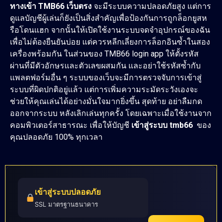
ทางเข้า TMB66 เว็บตรง
จะมีระบบความปลอดภัยสูง แต่การ
ดูแลบัญชีผู้เล่นก็ยังเป็นสิ่งสำคัญเพื่อป้องกันการถูกล็อกยูสห
รือโดนแฮก จากนั้นให้เปิดใช้งานระบบจดจำอุปกรณ์ของฉัน
เพื่อไม่ต้องยืนยันบ่อย แต่ควรหลีกเลี่ยงการล็อกอินซ้ำในสอง
เครื่องพร้อมกัน ในส่วนของ TMB66 login app ให้ตั้งรหัส
ผ่านที่มีตัวอักษรและตัวเลขผสมกัน และอย่าใช้รหัสซ้ำกับ
แพลตฟอร์มอื่น ๆ ระบบของเว็บจะมีการตรวจจับการเข้าสู่
ระบบที่ผิดปกติอยู่แล้ว แต่การเพิ่มความระมัดระวังเองจะ
ช่วยให้คุณเล่นได้อย่างมั่นใจมากยิ่งขึ้น สุดท้าย อย่าลืมกด
ออกจากระบบ หลังเลิกเล่นทุกครั้ง โดยเฉพาะเมื่อใช้งานจาก
คอมพิวเตอร์สาธารณะ เพื่อให้บัญชี
เข้าสู่ระบบ tmb66
ของ
คุณปลอดภัย 100% ทุกเวลา
เข้าสู่ระบบปลอดภัย
SSL มาตรฐานธนาคาร