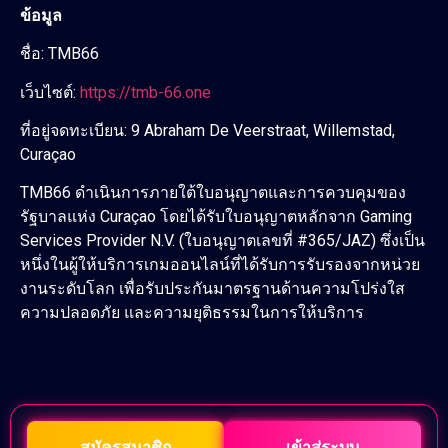
ข้อมูล
ชื่อ: TMB66
เว็บไซต์:
https://tmb-66.one
ที่อยู่จดทะเบียน: 9 Abraham De Veerstraat, Willemstad,
Curaçao
TMB66 ดำเนินการภายใต้ใบอนุญาตและการควบคุมของ
รัฐบาลแห่ง Curaçao โดยได้รับใบอนุญาตหลักจาก Gaming
Services Provider N.V. (ใบอนุญาตเลขที่ #365/JAZ) ซึ่งเป็น
หนึ่งในผู้ให้บริการเกมออนไลน์ที่ได้รับการรับรองจากหน่วย
งานระดับโลก เพื่อรับประกันมาตรฐานด้านความโปร่งใส
ความปลอดภัย และความยุติธรรมในการให้บริการ
สมัครสมาชิก
เข้าสู่ระบบ