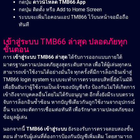
กดปุ่ม
ดาวน์โหลด TMB66 App
กดปุ่ม ติดตั้ง หรือ Add to Home Screen
ระบบจะเพิ่มไอคอนแอป TMB66 ไว้บนหน้าจอมือถือ
ทันที
เข้าสู่ระบบ TMB66 ล่าสุด ปลอดภัยทุก
ขั้นตอน
การ
เข้าสู่ระบบ TMB66 ล่าสุด
ได้รับการออกแบบภายใต้
มาตรฐานความปลอดภัยสูงสุดระดับสากล เพื่อให้ผู้เล่นทุกคน
สามารถเข้าใช้งานได้อย่างมั่นใจ ทุกครั้งที่มีการล็อกอินเข้าสู่
TMB66 login system ระบบจะทำการตรวจสอบสิทธิ์อัตโนมัติ
เพื่อยืนยันว่าผู้ใช้งานเป็นเจ้าของบัญชีจริง ป้องกันไม่ให้เกิดการ
เข้าถึงจากบุคคลอื่นโดยไม่ได้รับอนุญาต อีกทั้งยังมีระบบตรวจ
จับการล็อกอินซ้ำซ้อน หากบัญชีเดียวกันถูกใช้งานจากอุปกรณ์
อื่น ระบบจะตัดการเชื่อมต่อทันที เพื่อรักษาความปลอดภัยของ
ข้อมูลผู้เล่น
นอกจากนี้
TMB66 เข้าสู่ระบบ
ยังรองรับการตรวจสอบสองขั้น
ตอน สำหรับผู้เล่นที่ต้องการป้องกันบัญชีเพิ่มเติม โดยสามารถ