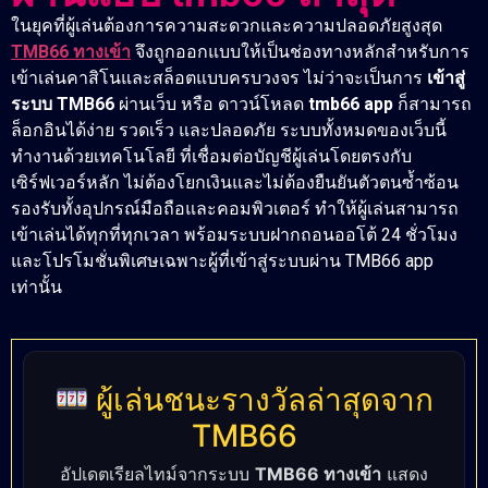
ในยุคที่ผู้เล่นต้องการความสะดวกและความปลอดภัยสูงสุด
TMB66 ทางเข้า
จึงถูกออกแบบให้เป็นช่องทางหลักสำหรับการ
เข้าเล่นคาสิโนและสล็อตแบบครบวงจร ไม่ว่าจะเป็นการ
เข้าสู่
ระบบ TMB66
ผ่านเว็บ หรือ ดาวน์โหลด
tmb66 app
ก็สามารถ
ล็อกอินได้ง่าย รวดเร็ว และปลอดภัย ระบบทั้งหมดของเว็บนี้
ทำงานด้วยเทคโนโลยี ที่เชื่อมต่อบัญชีผู้เล่นโดยตรงกับ
เซิร์ฟเวอร์หลัก ไม่ต้องโยกเงินและไม่ต้องยืนยันตัวตนซ้ำซ้อน
รองรับทั้งอุปกรณ์มือถือและคอมพิวเตอร์ ทำให้ผู้เล่นสามารถ
เข้าเล่นได้ทุกที่ทุกเวลา พร้อมระบบฝากถอนออโต้ 24 ชั่วโมง
และโปรโมชั่นพิเศษเฉพาะผู้ที่เข้าสู่ระบบผ่าน TMB66 app
เท่านั้น
ผู้เล่นชนะรางวัลล่าสุดจาก
TMB66
อัปเดตเรียลไทม์จากระบบ
TMB66 ทางเข้า
แสดง