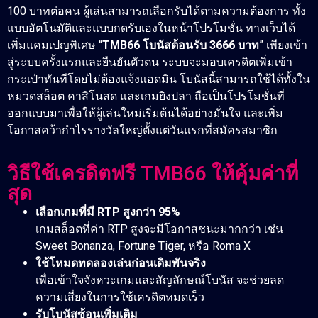
100 บาทต่อคน ผู้เล่นสามารถเลือกรับได้ตามความต้องการ ทั้ง
แบบอัตโนมัติและแบบกดรับเองในหน้าโปรโมชั่น ทางเว็บได้
เพิ่มแคมเปญพิเศษ “
TMB66 โบนัสต้อนรับ 3666 บาท
” เพียงเข้า
สู่ระบบครั้งแรกและยืนยันตัวตน ระบบจะมอบเครดิตเพิ่มเข้า
กระเป๋าทันทีโดยไม่ต้องแจ้งแอดมิน โบนัสนี้สามารถใช้ได้ทั้งใน
หมวดสล็อต คาสิโนสด และเกมยิงปลา ถือเป็นโปรโมชั่นที่
ออกแบบมาเพื่อให้ผู้เล่นใหม่เริ่มต้นได้อย่างมั่นใจ และเพิ่ม
โอกาสคว้ากำไรรางวัลใหญ่ตั้งแต่วันแรกที่สมัครสมาชิก
วิธีใช้เครดิตฟรี TMB66 ให้คุ้มค่าที่
สุด
เลือกเกมที่มี RTP สูงกว่า 95%
เกมสล็อตที่ค่า RTP สูงจะมีโอกาสชนะมากกว่า เช่น
Sweet Bonanza, Fortune Tiger, หรือ Roma X
ใช้โหมดทดลองเล่นก่อนเดิมพันจริง
เพื่อเข้าใจจังหวะเกมและสัญลักษณ์โบนัส จะช่วยลด
ความเสี่ยงในการใช้เครดิตหมดเร็ว
รับโบนัสซ้อนเพิ่มเติม