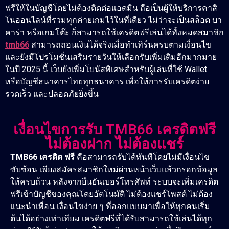
ฟรีให้ในบัญชีโดยไม่ต้องติดต่อแอดมิน ถือเป็นผู้ให้บริการคาสิ
โนออนไลน์ที่รวมทุกค่ายเกมไว้ในที่เดียว ไม่ว่าจะเป็นสล็อต บา
คาร่า หรือเกมโต๊ะ ก็สามารถใช้เครดิตฟรีเล่นได้ทั้งหมดสมาชิก
tmb66
สามารถถอนเงินได้จริงเมื่อทำเทิร์นครบตามเงื่อนไข
และยังมีโปรโมชั่นเสริมรายวันให้เลือกรับเพิ่มเติมอีกมากมาย
ในปี 2025 นี้ เว็บยังเพิ่มโบนัสพิเศษสำหรับผู้เล่นที่ใช้ Wallet
หรือบัญชีธนาคารไทยทุกธนาคาร เพื่อให้การรับเครดิตง่าย
รวดเร็ว และปลอดภัยยิ่งขึ้น
เงื่อนไขการรับ TMB66 เครดิตฟรี
ไม่ต้องฝาก ไม่ต้องแชร์
TMB66 เครดิต ฟรี
คือสามารถรับได้ทันทีโดยไม่มีเงื่อนไข
ซับซ้อน เพียงสมัครสมาชิกใหม่ผ่านหน้าเว็บแล้วกรอกข้อมูล
ให้ครบถ้วน หลังจากยืนยันเบอร์โทรศัพท์ ระบบจะเพิ่มเครดิต
ฟรีเข้าบัญชีของคุณโดยอัตโนมัติ ไม่ต้องแชร์โพสต์ ไม่ต้อง
แนะนำเพื่อน เงื่อนไขง่าย ๆ ที่ออกแบบมาเพื่อให้ทุกคนเริ่ม
ต้นได้อย่างเท่าเทียม เครดิตฟรีที่ได้รับสามารถใช้เล่นได้ทุก