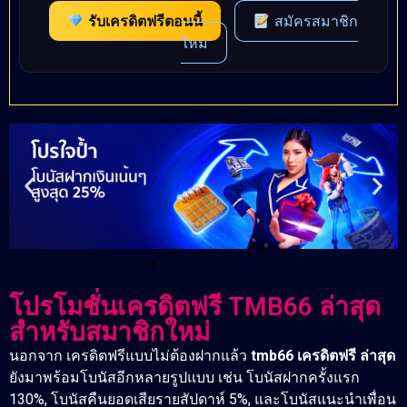
รับเครดิตฟรีตอนนี้
สมัครสมาชิก
ใหม่
โปรโมชั่นเครดิตฟรี TMB66 ล่าสุด
สำหรับสมาชิกใหม่
นอกจาก เครดิตฟรีแบบไม่ต้องฝากแล้ว
tmb66 เครดิตฟรี ล่าสุด
ยังมาพร้อมโบนัสอีกหลายรูปแบบ เช่น โบนัสฝากครั้งแรก
130%, โบนัสคืนยอดเสียรายสัปดาห์ 5%, และโบนัสแนะนำเพื่อน