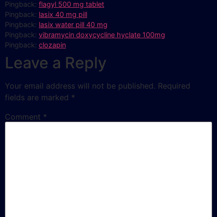
Pingback:
flagyl 500 mg tablet
Pingback:
lasix 40 mg pill
Pingback:
lasix water pill 40 mg
Pingback:
vibramycin doxycycline hyclate 100mg
Pingback:
clozapin
Leave a Reply
Your email address will not be published.
Required
fields are marked
*
Comment
*